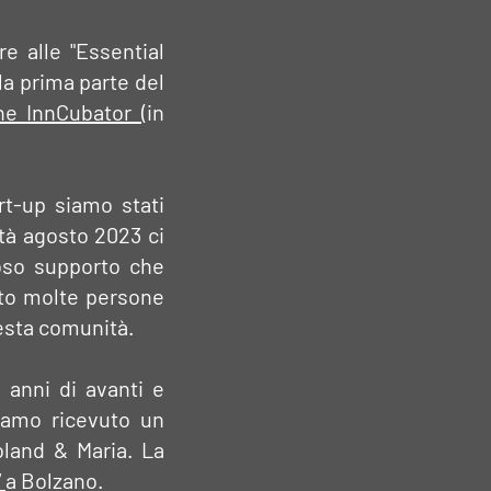
e alle "Essential
la prima parte del
one InnCubator
(in
art-up siamo stati
età agosto 2023 ci
ioso supporto che
ato molte persone
esta comunità.
 anni di avanti e
biamo ricevuto un
oland & Maria. La
7
a Bolzano.