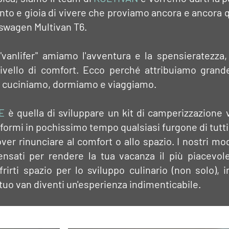
ento e gioia di vivere che proviamo ancora e ancor
kswagen Multivan T6.
"vanlifer" amiamo l'avventura e la spensieratezz
ivello di comfort. Ecco perché attribuiamo grand
 cuciniamo, dormiamo e viaggiamo.
E
è quella di sviluppare un kit di camperizzazione 
formi in pochissimo tempo qualsiasi furgone di tutti i
er rinunciare al comfort o allo spazio. I nostri m
pensati per rendere la tua vacanza il più piacevole
rirti spazio per lo sviluppo culinario (non solo),
 tuo van diventi un'esperienza indimenticabile.