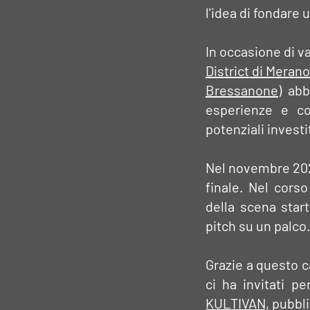
l'idea di fondare 
In occasione di va
District di Meran
Bressanone
) abb
esperienze e c
potenziali investi
Nel novembre 2022
finale. Nel cors
della scena star
pitch su un palco.
Grazie a questo c
ci ha invitati pe
KULTIVAN,
pubbli