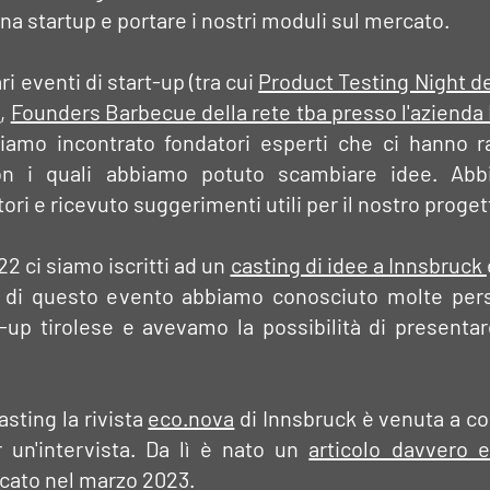
una startup e portare i nostri moduli sul mercato.
ri eventi di start-up (tra cui
Product Testing Night d
o
,
Founders Barbecue della rete tba presso l'azienda
iamo incontrato fondatori esperti che ci hanno r
on i quali abbiamo potuto scambiare idee. Abb
tori e ricevuto suggerimenti utili per il nostro proget
 ci siamo iscritti ad un
casting di idee a Innsbruck
o di questo evento abbiamo conosciuto molte per
t-up tirolese e avevamo la possibilità di presentar
asting la rivista
eco.nova
di Innsbruck è venuta a co
r un'intervista. Da lì è nato un
articolo davvero 
cato nel marzo 2023.