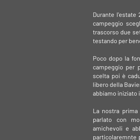
Durante l'estate
campeggio scegl
trascorso due set
testando per bene
Poco dopo la fond
campeggio per po
scelta poi è cad
libero della Bavie
abbiamo iniziato i
La nostra prima 
parlato con mol
amichevoli e ab
particolaremnte p