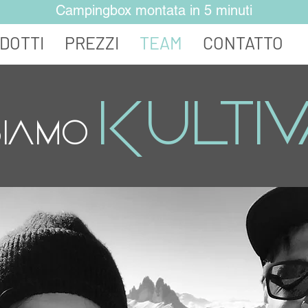
Campingbox montata in 5 minuti
DOTTI
PREZZI
TEAM
CONTATTO
Kulti
SIAMO