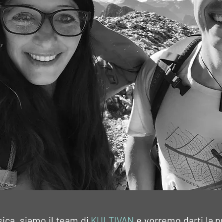
sica, siamo il team di
KULTIVAN
e vorremo darti la p