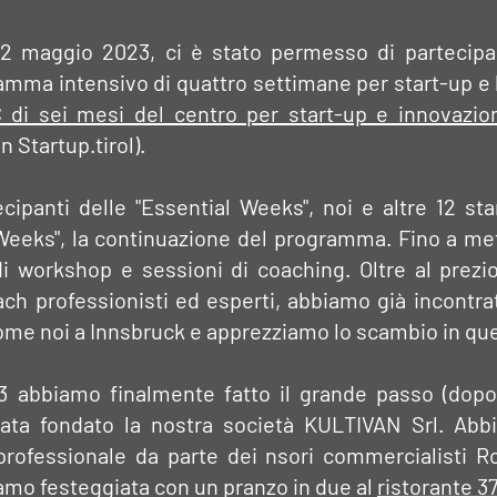
 22 maggio 2023, ci è stato permesso di partecipar
mma intensivo di quattro settimane per start-up e 
di sei mesi del centro per start-up e innovazi
 Startup.tirol).
cipanti delle "Essential Weeks", noi e altre 12 st
o Weeks", la continuazione del programma. Fino a m
i workshop e sessioni di coaching. Oltre al prez
ach professionisti ed esperti, abbiamo già incontr
ome noi a Innsbruck e apprezziamo lo scambio in qu
3 abbiamo finalmente fatto il grande passo (dopo
tata fondato la nostra società KULTIVAN Srl. Ab
rofessionale da parte dei nsori commercialisti R
amo festeggiata con un pranzo in due al
ristorante 3