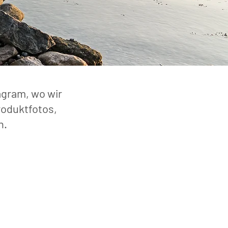
agram, wo wir
roduktfotos,
n.