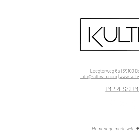
Leegtorweg 6a | 39100 Boze
info@kultivan.com
|
www.kult
IMPRESSU
Homepage made with ❤ 