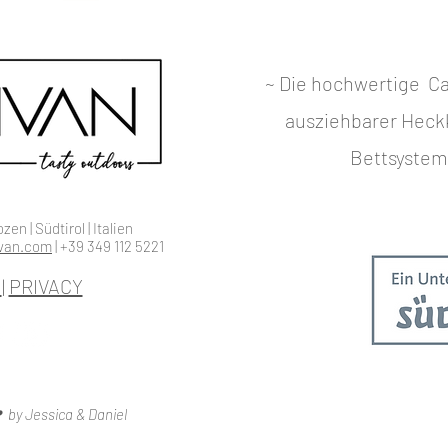
~ Die hochwertige Ca
ausziehbarer Heck
Bettsystem 
n | Südtirol | Italien
ivan.com
|
+39 349 112 5221
M
|
PRIVACY
by Jessica & Daniel